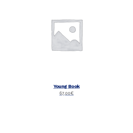
Young Book
67,00
€