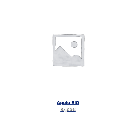
Apolo BIO
84,00
€