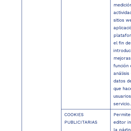
medició
activida
sitios w
aplicaci
platafo
el fin de
introduc
mejoras
función 
análisis
datos d
que hac
usuarios
servicio.
COOKIES
Permite
PUBLICITARIAS
editor i
la pági