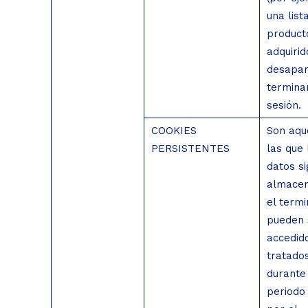
una list
product
adquirid
desapar
termina
sesión.
COOKIES
Son aqu
PERSISTENTES
las que 
datos s
almace
el termi
pueden 
accedid
tratado
durante
periodo 