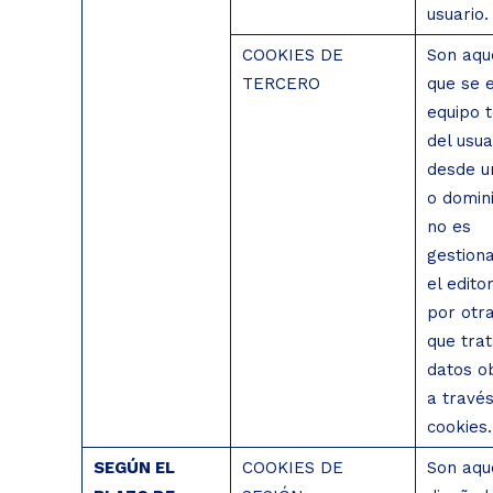
usuario.
COOKIES DE
Son aqu
TERCERO
que se e
equipo 
del usua
desde u
o domin
no es
gestion
el editor
por otr
que trat
datos o
a través
cookies.
SEGÚN EL
COOKIES DE
Son aqu