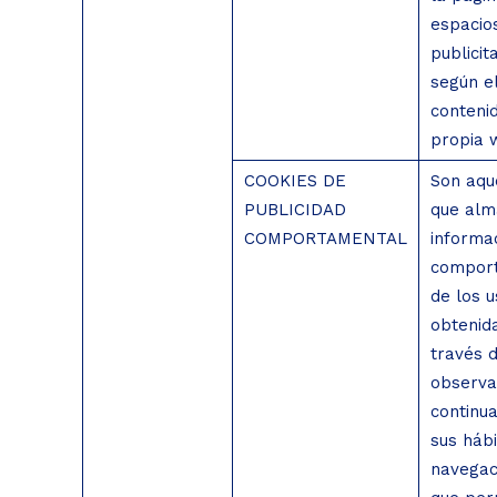
espacio
publicita
según e
conteni
propia 
COOKIES DE
Son aqu
PUBLICIDAD
que al
COMPORTAMENTAL
informa
compor
de los u
obtenid
través d
observa
continu
sus háb
navegaci