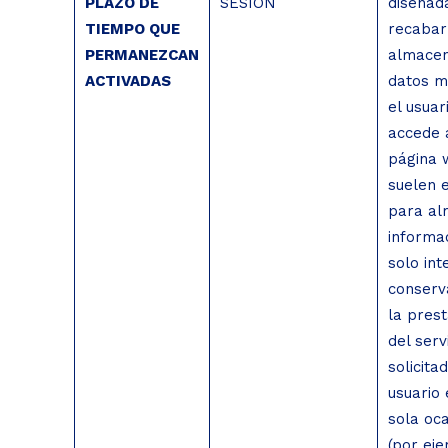
PLAZO DE
SESIÓN
diseñad
TIEMPO QUE
recabar
PERMANEZCAN
almace
ACTIVADAS
datos m
el usuar
accede 
página 
suelen 
para al
informa
solo int
conserv
la prest
del serv
solicita
usuario
sola oc
(por ej