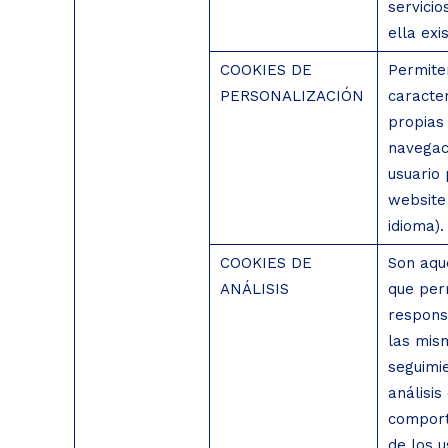
servicio
ella exi
COOKIES DE
Permite
PERSONALIZACIÓN
caracter
propias
navegac
usuario 
website 
idioma).
COOKIES DE
Son aqu
ANÁLISIS
que per
respons
las mis
seguimi
análisis
compor
de los u