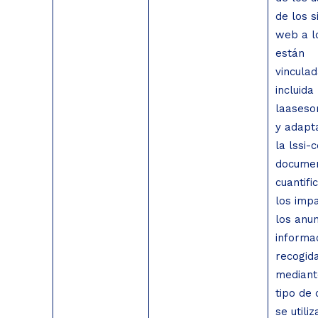
de los s
web a l
están
vinculad
incluida
laaseso
y adapt
la lssi-c
documen
cuantifi
los imp
los anun
informa
recogid
mediant
tipo de 
se utiliz