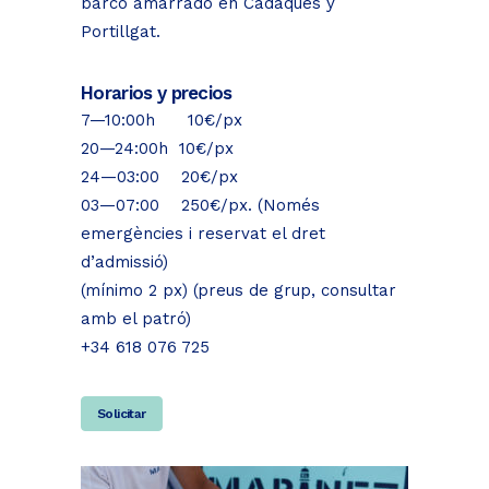
barco amarrado en Cadaqués y
Portillgat.
Horarios y precios
7—10:00h 10€/px
20—24:00h 10€/px
24—03:00 20€/px
03—07:00 250€/px. (Només
emergències i reservat el dret
d’admissió)
(mínimo 2 px)
(preus de grup, consultar
amb el patró)
+34 618 076 725
Solicitar