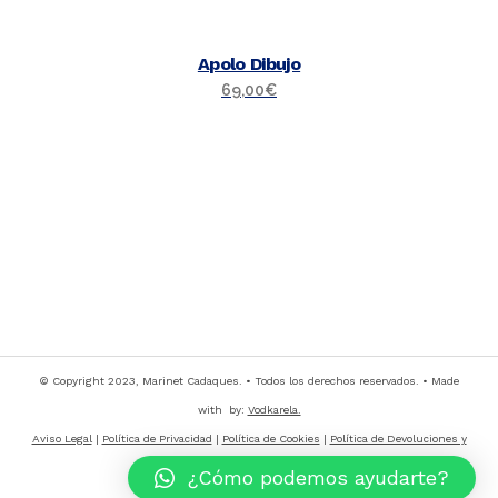
Apolo Dibujo
69,00
€
© Copyright 2023, Marinet Cadaques. • Todos los derechos reservados. • Made
with by:
Vodkarela.
Aviso Legal
|
Política de Privacidad
|
Política de Cookies
|
Política de Devoluciones y
Cancelaciones
¿Cómo podemos ayudarte?